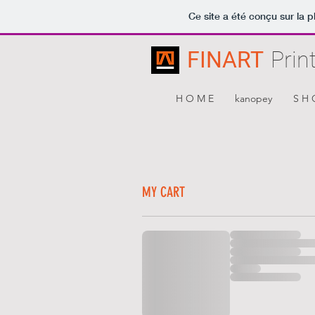
Ce site a été conçu sur la p
FINART
Prin
H O M E
kanopey
S H 
MY CART