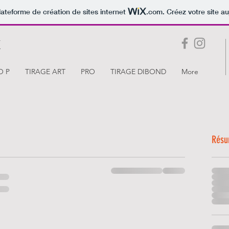
lateforme de création de sites internet
.com
. Créez votre site au
t
O P
TIRAGE ART
PRO
TIRAGE DIBOND
More
Résu